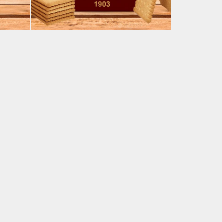
δη
Καφές Φίλτρου Μπισκότο 250γρ
α
9.75
€
Η τιμή περιλαμβάνει Φ.Π.Α. 13%.
ice
nge:
3%.
38€
rough
.50€