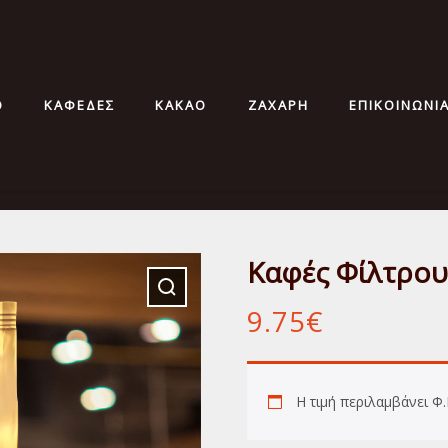
Ο
ΚΑΦΕΔΕΣ
ΚΑΚΑΟ
ΖΑΧΑΡΗ
ΕΠΙΚΟΙΝΩΝΙ
Καφές Φίλτρου
9.75
€
Η τιμή περιλαμβάνει Φ.