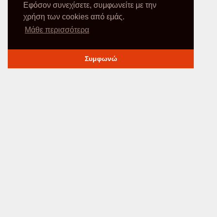
Εφόσον συνεχίσετε, συμφωνείτε με την
χρήση των cookies από εμάς.
Μάθε περισσότερα
Συμφωνώ
ΠΛΗΡΟΦΟΡΙΕ
Ο Λογαριασμός μο
Τρόποι Αποστολή
Τρόποι Πληρωμή
Όροι χρήση
Φόρμα υπαναχώρηση