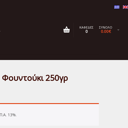
ΚΑΦΕΔΕΣ
ΣΥΝΟΛΟ
Α
0
0.00
€
 Φουντούκι 250γρ
Π.Α. 13%.