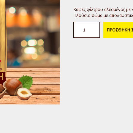
Καφές φίλτρου αλεσμένος με 
Πλούσιο σώμα με απολαυστικό
Καφές
ΠΡΟΣΘΗΚΗ Σ
Φίλτρου
Φουντούκι
250γρ
ποσότητα